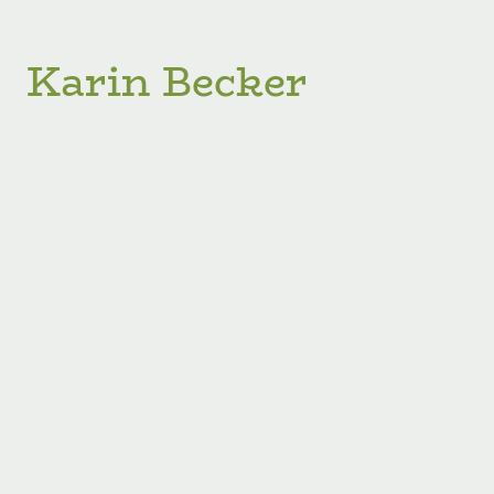
Kontakt
Karin Becker
Coaching und Beratung
# Führung
# Veränderung
# Perspektivwechsel